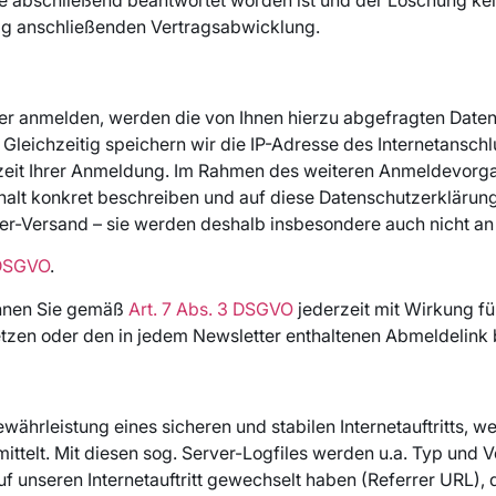
aig anschließenden Vertragsabwicklung.
ter anmelden, werden die von Ihnen hierzu abgefragten Daten,
t. Gleichzeitig speichern wir die IP-Adresse des Internetansc
rzeit Ihrer Anmeldung. Im Rahmen des weiteren Anmeldevorgan
halt konkret beschreiben und auf diese Datenschutzerklärun
er-Versand – sie werden deshalb insbesondere auch nicht an
) DSGVO
.
önnen Sie gemäß
Art. 7 Abs. 3 DSGVO
jederzeit mit Wirkung fü
setzen oder den in jedem Newsletter enthaltenen Abmeldelink 
ährleistung eines sicheren und stabilen Internetauftritts, w
telt. Mit diesen sog. Server-Logfiles werden u.a. Typ und Ve
f unseren Internetauftritt gewechselt haben (Referrer URL), di