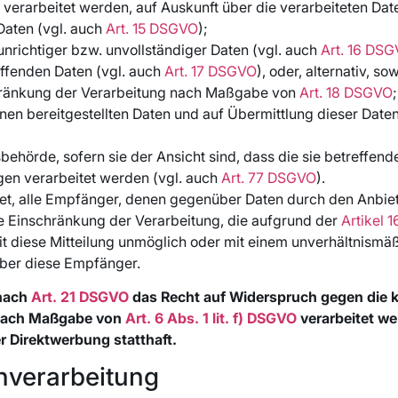
 verarbeitet werden, auf Auskunft über die verarbeiteten Dat
Daten (vgl. auch
Art. 15 DSGVO
);
unrichtiger bzw. unvollständiger Daten (vgl. auch
Art. 16 DS
effenden Daten (vgl. auch
Art. 17 DSGVO
), oder, alternativ, 
schränkung der Verarbeitung nach Maßgabe von
Art. 18 DSGVO
;
hnen bereitgestellten Daten und auf Übermittlung dieser Date
hörde, sofern sie der Ansicht sind, dass die sie betreffend
en verarbeitet werden (vgl. auch
Art. 77 DSGVO
).
htet, alle Empfänger, denen gegenüber Daten durch den Anbie
e Einschränkung der Verarbeitung, die aufgrund der
Artikel 1
eit diese Mitteilung unmöglich oder mit einem unverhältnis
über diese Empfänger.
 nach
Art. 21 DSGVO
das Recht auf Widerspruch gegen die kü
r nach Maßgabe von
Art. 6 Abs. 1 lit. f) DSGVO
verarbeitet we
 Direktwerbung statthaft.
enverarbeitung